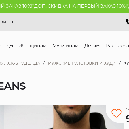
АКАЗ 10%!*
ДОП. СКИДКА НА ПЕРВЫЙ ЗАКАЗ 10%!*
ДО
азины
ренды
Женщинам
Мужчинам
Детям
Распрод
МУЖСКАЯ ОДЕЖДА
МУЖСКИЕ ТОЛСТОВКИ И ХУДИ
ХУ
JEANS
А