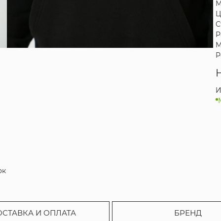
М
Ц
С
Р
М
Р
И
ок
ОСТАВКА И ОПЛАТА
БРЕНД