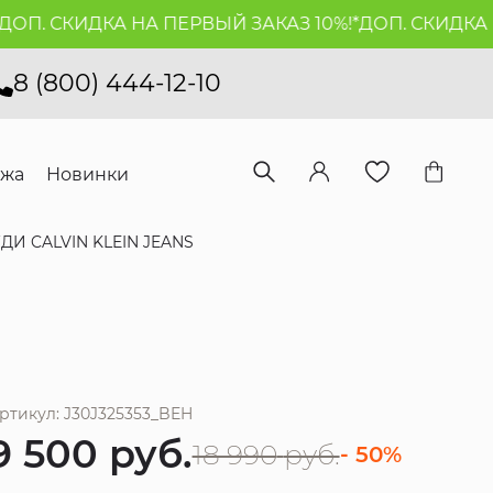
П. СКИДКА НА ПЕРВЫЙ ЗАКАЗ 10%!*
ДОП. СКИДКА НА
8 (800) 444-12-10
ажа
Новинки
ДИ CALVIN KLEIN JEANS
ртикул: J30J325353_BEH
9 500
руб.
18 990
руб.
- 50%