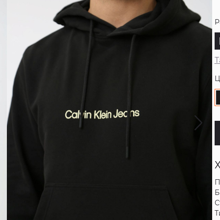
Р
Т
Ц
П
Б
С
Т