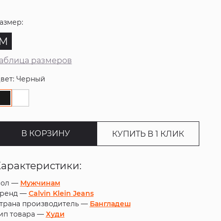
азмер:
M
аблица размеров
вет: Черный
В КОРЗИНУ
КУПИТЬ В 1 КЛИК
Характеристики:
ол —
Мужчинам
ренд —
Calvin Klein Jeans
трана производитель —
Бангладеш
ип товара —
Худи