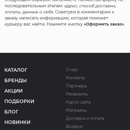
последовательным этапам:
адрес
,
способ доставки
,
оплаты
,
данные о себе
. Советуем в комментарии к
заказу написать информацию, которая поможет
курьеру вас найти. Нажмите кнопку
«Оформить заказ»
.
О нас
КАТАЛОГ
Контакты
БРЕНДЫ
Партнеры
АКЦИИ
Реквизиты
ПОДБОРКИ
Карта сайта
Магазины
БЛОГ
Доставка и оплата
НОВИНКИ
Возврат