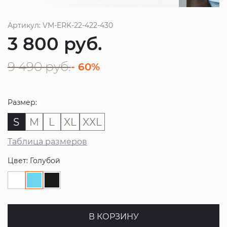
Артикул: VM-ERK-22-422-430
3 800
руб.
9 490
руб.
- 60%
Размер:
S
M
L
XL
XXL
Таблица размеров
Цвет: Голубой
В КОРЗИНУ