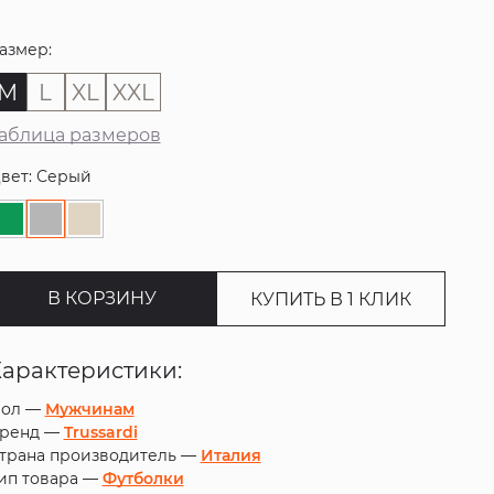
азмер:
M
L
XL
XXL
аблица размеров
вет: Серый
В КОРЗИНУ
КУПИТЬ В 1 КЛИК
Характеристики:
ол —
Мужчинам
ренд —
Trussardi
трана производитель —
Италия
ип товара —
Футболки