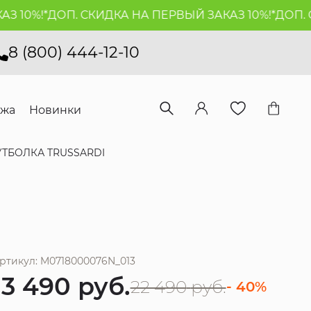
10%!*
ДОП. СКИДКА НА ПЕРВЫЙ ЗАКАЗ 10%!*
ДОП. СК
8 (800) 444-12-10
ажа
Новинки
ТБОЛКА TRUSSARDI
ртикул: M0718000076N_013
13 490
руб.
22 490
руб.
- 40%