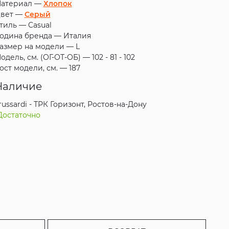
атериал —
Хлопок
вет —
Серый
тиль —
Casual
одина бренда —
Италия
азмер на модели —
L
одель, см. (ОГ-ОТ-ОБ) —
102 - 81 - 102
ост модели, см. —
187
Наличие
russardi - ТРК Горизонт, Ростов-на-Дону
Достаточно