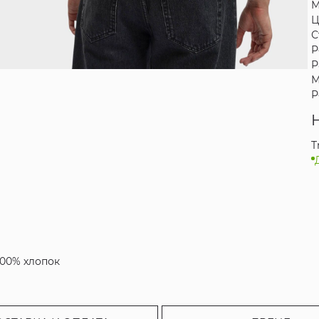
М
Ц
С
Р
Р
М
Р
T
100% хлопок