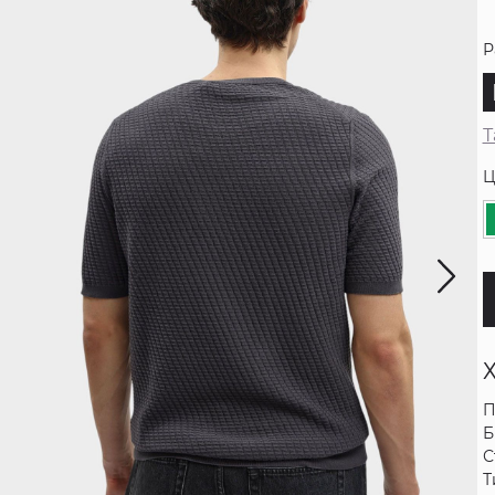
Р
Т
Ц
П
Б
С
Т