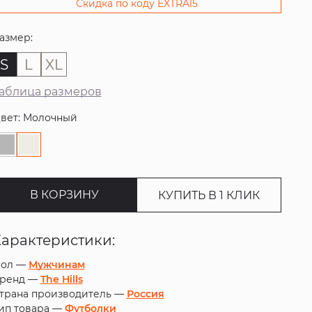
Скидка по коду EXTRA15
азмер:
S
L
XL
аблица размеров
вет: Молочный
В КОРЗИНУ
КУПИТЬ В 1 КЛИК
Характеристики:
ол —
Мужчинам
ренд —
The Hills
трана производитель —
Россия
ип товара —
Футболки