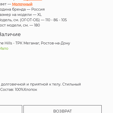
вет —
Молочный
одина бренда —
Россия
азмер на модели —
XL
одель, см. (ОГ-ОТ-ОБ) —
110 - 86 - 105
ост модели, см. —
180
Наличие
he Hills - ТРК Мегамаг, Ростов-на-Дону
Мало
 долговечной и приятной к телу. Стильный
Состав: 100%Хлопок
ВОЗВРАТ