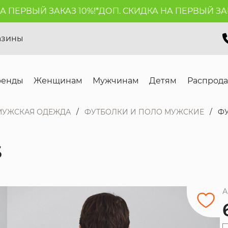
ЕРВЫЙ ЗАКАЗ 10%!*
ДОП. СКИДКА НА ПЕРВЫЙ ЗАКАЗ 
азины
ренды
Женщинам
Мужчинам
Детям
Распрод
МУЖСКАЯ ОДЕЖДА
ФУТБОЛКИ И ПОЛО МУЖСКИЕ
ФУ
S
А