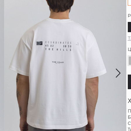
Р
Т
Ц
П
Б
С
Т