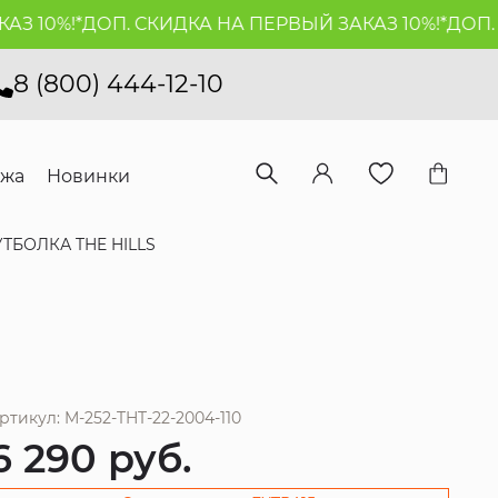
10%!*
ДОП. СКИДКА НА ПЕРВЫЙ ЗАКАЗ 10%!*
ДОП. СК
8 (800) 444-12-10
ажа
Новинки
ТБОЛКА THE HILLS
ртикул: M-252-THT-22-2004-110
6 290
руб.