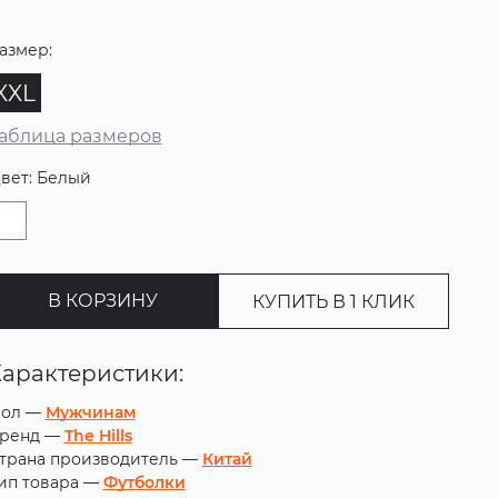
азмер:
XXL
аблица размеров
вет: Белый
В КОРЗИНУ
КУПИТЬ В 1 КЛИК
Характеристики:
ол —
Мужчинам
ренд —
The Hills
трана производитель —
Китай
ип товара —
Футболки