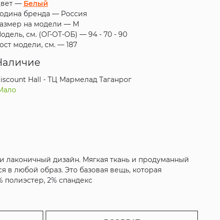
вет —
Белый
одина бренда —
Россия
азмер на модели —
M
одель, см. (ОГ-ОТ-ОБ) —
94 - 70 - 90
ост модели, см. —
187
Наличие
iscount Hall - ТЦ Мармелад Таганрог
Мало
во и лаконичный дизайн. Мягкая ткань и продуманный
 в любой образ. Это базовая вещь, которая
% полиэстер, 2% спандекс