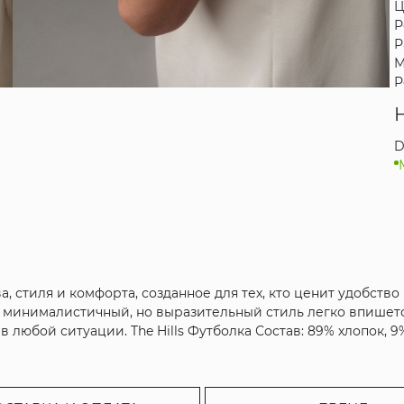
Ц
Р
Р
М
Р
D
ва, стиля и комфорта, созданное для тех, кто ценит удобст
минималистичный, но выразительный стиль легко впишется
 любой ситуации. The Hills Футболка Состав: 89% хлопок, 9