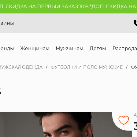
СКИДКА НА ПЕРВЫЙ ЗАКАЗ 10%!*
ДОП. СКИДКА НА ПЕ
азины
ренды
Женщинам
Мужчинам
Детям
Распрод
МУЖСКАЯ ОДЕЖДА
ФУТБОЛКИ И ПОЛО МУЖСКИЕ
ФУ
S
А