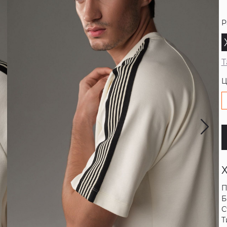
Р
Т
Ц
П
Б
С
Т