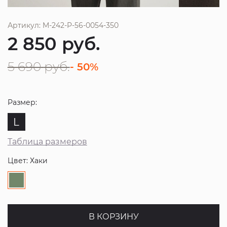
Артикул: M-242-P-56-0054-350
2 850
руб.
5 690
руб.
- 50%
Размер:
L
Таблица размеров
Цвет: Хаки
В КОРЗИНУ