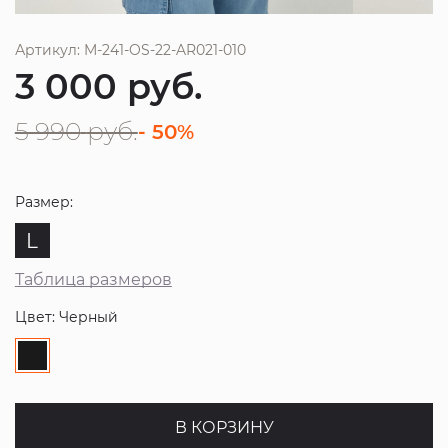
Артикул: M-241-OS-22-AR021-010
3 000
руб.
5 990
руб.
- 50%
Размер:
L
Таблица размеров
Цвет: Черный
В КОРЗИНУ