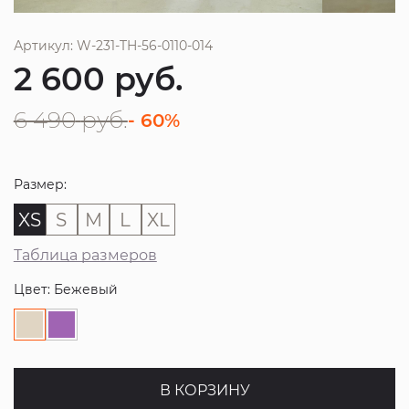
Артикул: W-231-TH-56-0110-014
2 600
руб.
6 490
руб.
- 60%
Размер:
XS
S
M
L
XL
Таблица размеров
Цвет: Бежевый
В КОРЗИНУ