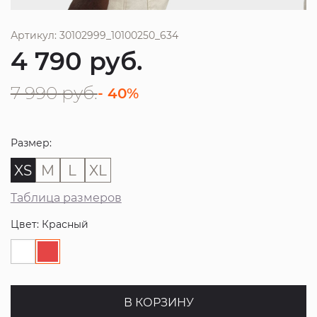
Артикул: 30102999_10100250_634
4 790
руб.
7 990
руб.
- 40%
Размер:
XS
M
L
XL
Таблица размеров
Цвет: Красный
В КОРЗИНУ