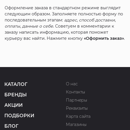
Оформление заказа в стандартном режиме выглядит
следующим образом. Заполняете полностью форму по
последовательным этапам:
адрес
,
способ доставки
,
оплаты
,
данные о себе
. Советуем в комментарии к
заказу написать информацию, которая поможет
курьеру вас найти. Нажмите кнопку
«Оформить заказ»
.
О нас
КАТАЛОГ
Контакты
БРЕНДЫ
Партнеры
АКЦИИ
Реквизиты
ПОДБОРКИ
Карта сайта
Магазины
БЛОГ