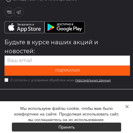
Будьте в курсе наших акций и
новостей:
ПОДПИСАТЬСЯ
Я согласен с условиями обработки моих
персональных данных
✕
2026 © Мультибрендовый магазин одежды и обуви med-
Мы используем файлы cookie, чтобы вам было
online.ru
комфортнее на сайте. Продолжая использовать сайт,
вы соглашаетесь на их использование.
Принять