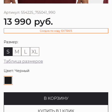
Артикул: 554225_755041_990
13 990
руб.
Скидка по коду EXTRA15
Размер:
S
M
L
XL
Таблица размеров
Цвет: Черный
В КОРЗИНУ
КУПИТЬ В 1 КЛИК