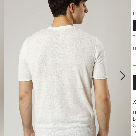
Р
Т
Ц
П
Б
С
Т