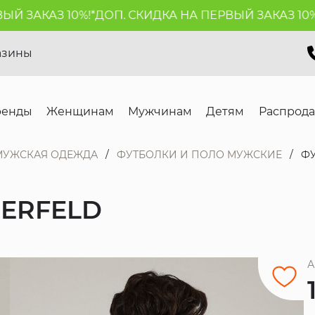
 ЗАКАЗ 10%!*
ДОП. СКИДКА НА ПЕРВЫЙ ЗАКАЗ 10%!*
азины
ренды
Женщинам
Мужчинам
Детям
Распрод
МУЖСКАЯ ОДЕЖДА
ФУТБОЛКИ И ПОЛО МУЖСКИЕ
ФУ
GERFELD
А