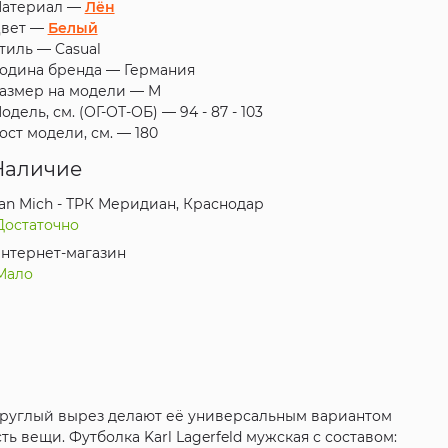
атериал —
Лён
вет —
Белый
тиль —
Casual
одина бренда —
Германия
азмер на модели —
M
одель, см. (ОГ-ОТ-ОБ) —
94 - 87 - 103
ост модели, см. —
180
Наличие
an Mich - ТРК Меридиан, Краснодар
Достаточно
нтернет-магазин
Мало
круглый вырез делают её универсальным вариантом
 вещи. Футболка Karl Lagerfeld мужская с составом: