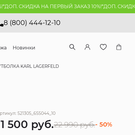
ДОП. СКИДКА НА ПЕРВЫЙ ЗАКАЗ 10%!*
ДОП. СКИДКА 
8 (800) 444-12-10
ажа
Новинки
ТБОЛКА KARL LAGERFELD
ртикул: 521305_655044_10
11 500
руб.
22 990
руб.
- 50%