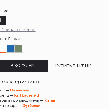
азмер:
L
аблица размеров
вет: Белый
В КОРЗИНУ
КУПИТЬ В 1 КЛИК
Характеристики:
ол —
Мужчинам
ренд —
Karl Lagerfeld
трана производитель —
Китай
ип товара —
Футболки