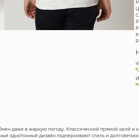
М
Ц
С
Р
Р
М
Р
V
И
бмен даже в жаркую погоду. Классический прямой крой и 
ый однотонный дизайн подчеркивают стиль и долговечность