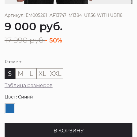
Артикул: EM005281_AF13747_M1384_U1156 WITH UB118
9 000
руб.
17 990
руб.
- 50%
Размер:
S
M
L
XL
XXL
Таблица размеров
Цвет: Синий
В КОРЗИНУ