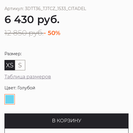
Артикул: 3DTT36_TJTCZ_1533_CITADEL
6 430
руб.
12 850
руб.
- 50%
Размер:
XS
S
Таблица размеров
Цвет: Голубой
В КОРЗИНУ