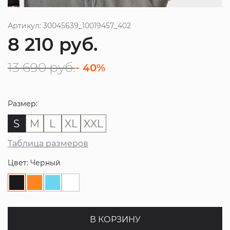
Артикул: 30045639_10019457_402
8 210
руб.
13 690
руб.
- 40%
Размер:
S
M
L
XL
XXL
Таблица размеров
Цвет: Черный
В КОРЗИНУ