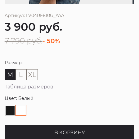
Артикул: LV04RE810G_YAA
3 900
руб.
7 790
руб.
- 50%
Размер:
M
L
XL
Таблица размеров
Цвет: Белый
В КОРЗИНУ