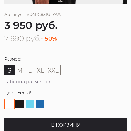
Артикул: LV04RC851G_YAA
3 950
руб.
7 890
руб.
- 50%
Размер:
S
M
L
XL
XXL
Таблица размеров
Цвет: Белый
В КОРЗИНУ