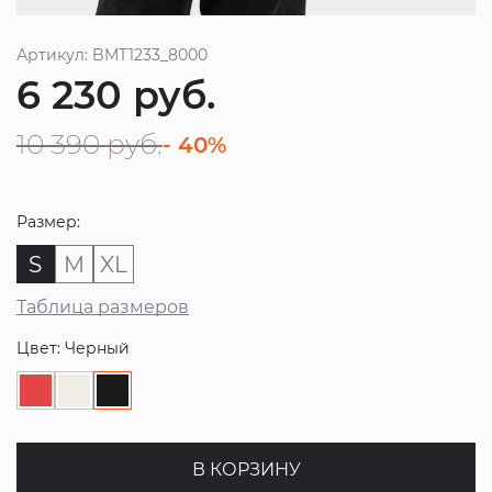
Артикул: BMT1233_8000
6 230
руб.
10 390
руб.
- 40%
Размер:
S
M
XL
Таблица размеров
Цвет: Черный
В КОРЗИНУ