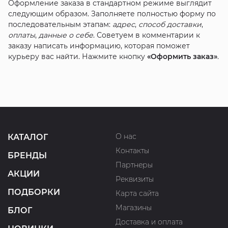
Оформление заказа в стандартном режиме выглядит
следующим образом. Заполняете полностью форму по
последовательным этапам:
адрес
,
способ доставки
,
оплаты
,
данные о себе
. Советуем в комментарии к
заказу написать информацию, которая поможет
курьеру вас найти. Нажмите кнопку
«Оформить заказ»
.
О нас
КАТАЛОГ
Контакты
БРЕНДЫ
Партнеры
АКЦИИ
Реквизиты
ПОДБОРКИ
Карта сайта
Магазины
БЛОГ
Доставка и оплата