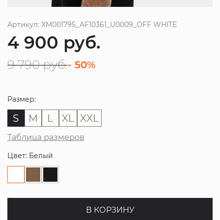
Артикул: XM001795_AF10361_U0009_OFF WHITE
4 900
руб.
9 790
руб.
- 50%
Размер:
S
M
L
XL
XXL
Таблица размеров
Цвет: Белый
В КОРЗИНУ