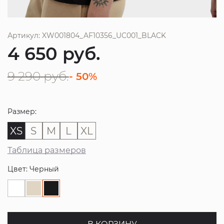
Артикул: XW001804_AF10356_UC001_BLACK
4 650
руб.
9 290
руб.
- 50%
Размер:
XS
S
M
L
XL
Таблица размеров
Цвет: Черный