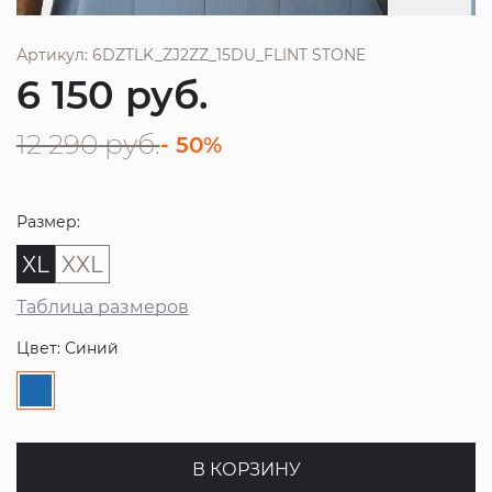
Артикул: 6DZTLK_ZJ2ZZ_15DU_FLINT STONE
6 150
руб.
12 290
руб.
- 50%
Размер:
XL
XXL
Таблица размеров
Цвет: Синий
В КОРЗИНУ