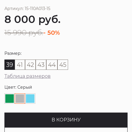
Артикул: 15-110A013-15
8 000
руб.
15 990
руб.
- 50%
Размер:
39
41
42
43
44
45
Таблица размеров
Цвет: Серый
В КОРЗИНУ