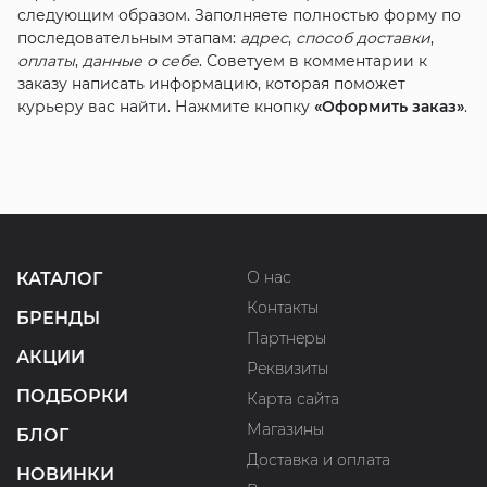
следующим образом. Заполняете полностью форму по
последовательным этапам:
адрес
,
способ доставки
,
оплаты
,
данные о себе
. Советуем в комментарии к
заказу написать информацию, которая поможет
курьеру вас найти. Нажмите кнопку
«Оформить заказ»
.
О нас
КАТАЛОГ
Контакты
БРЕНДЫ
Партнеры
АКЦИИ
Реквизиты
ПОДБОРКИ
Карта сайта
Магазины
БЛОГ
Доставка и оплата
НОВИНКИ