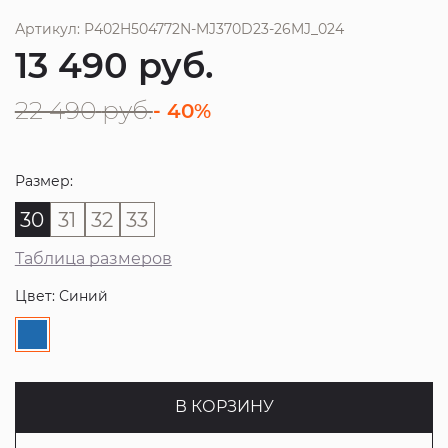
Артикул: P402H504772N-MJ370D23-26MJ_024
13 490
руб.
22 490
руб.
- 40%
Размер:
30
31
32
33
Таблица размеров
Цвет: Синий
В КОРЗИНУ