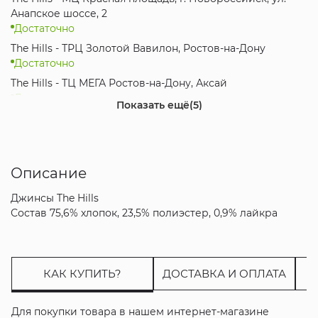
Анапское шоссе, 2
Достаточно
The Hills - ТРЦ Золотой Вавилон, Ростов-на-Дону
Достаточно
The Hills - ТЦ МЕГА Ростов-на-Дону, Аксай
Достаточно
Показать ещё
(5)
The Hills - ТК Красная Площадь, Анапа
Мало
The Hills - ТРК Мегамаг, Ростов-на-Дону
Достаточно
Описание
The Hills - МЦ Красная Площадь, Краснодар
Джинсы The Hills
Достаточно
Состав 75,6% хлопок, 23,5% полиэстер, 0,9% лайкра
The Hills - ТРЦ City Plaza, Адлер, Сочи
Достаточно
Интернет-магазин
Мало
КАК КУПИТЬ?
ДОСТАВКА И ОПЛАТА
Для покупки товара в нашем интернет-магазине