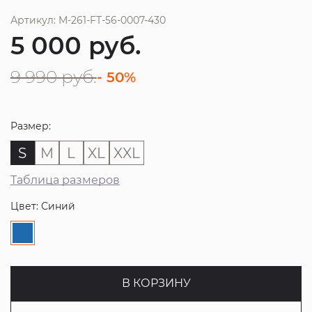
Артикул: M-261-FT-56-0007-430
5 000
руб.
9 990
руб.
- 50%
Размер:
S
M
L
XL
XXL
Таблица размеров
Цвет: Синий
В КОРЗИНУ