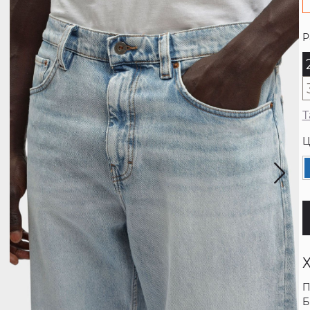
Р
Т
Ц
П
Б