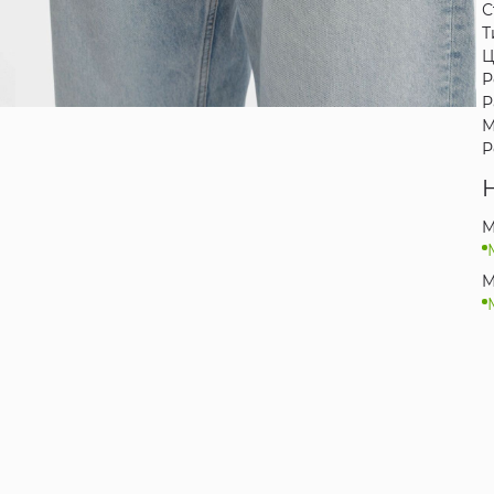
С
Т
Ц
Р
Р
М
Р
M
M