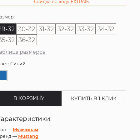
Скидка по коду EXTRA15
азмер:
29-32
30-32
31-32
32-32
33-32
34-32
35-32
36-32
аблица размеров
вет: Синий
В КОРЗИНУ
КУПИТЬ В 1 КЛИК
Характеристики:
ол —
Мужчинам
ренд —
Mustang