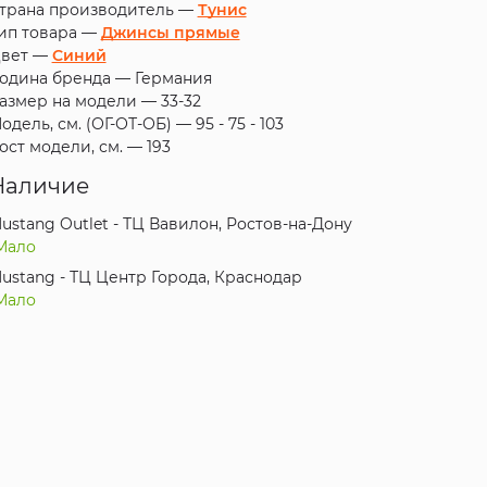
трана производитель —
Тунис
ип товара —
Джинсы прямые
вет —
Синий
одина бренда —
Германия
азмер на модели —
33-32
одель, см. (ОГ-ОТ-ОБ) —
95 - 75 - 103
ост модели, см. —
193
Наличие
ustang Outlet - ТЦ Вавилон, Ростов-на-Дону
Мало
ustang - ТЦ Центр Города, Краснодар
Мало