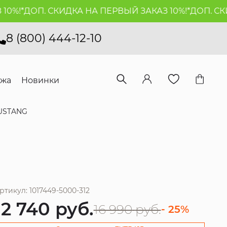
%!*
ДОП. СКИДКА НА ПЕРВЫЙ ЗАКАЗ 10%!*
ДОП. СКИД
8 (800) 444-12-10
ажа
Новинки
USTANG
ртикул: 1017449-5000-312
12 740
руб.
16 990
руб.
- 25%