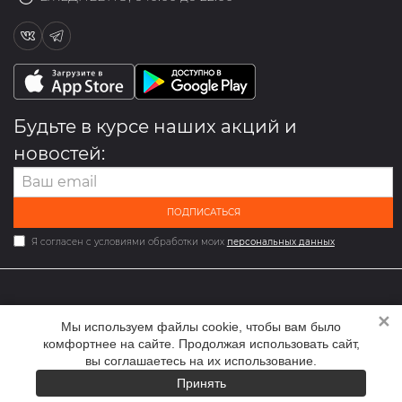
Будьте в курсе наших акций и
новостей:
ПОДПИСАТЬСЯ
Я согласен с условиями обработки моих
персональных данных
✕
2026 © Мультибрендовый магазин одежды и обуви med-
Мы используем файлы cookie, чтобы вам было
online.ru
комфортнее на сайте. Продолжая использовать сайт,
вы соглашаетесь на их использование.
Принять