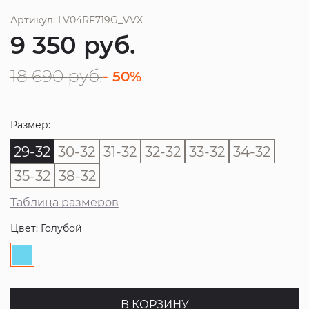
Артикул: LV04RF719G_VVX
9 350
руб.
18 690
руб.
- 50%
Размер:
29-32
30-32
31-32
32-32
33-32
34-32
35-32
38-32
Таблица размеров
Цвет: Голубой
В КОРЗИНУ