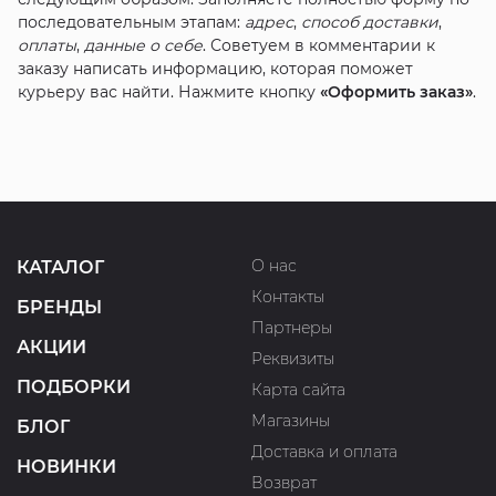
последовательным этапам:
адрес
,
способ доставки
,
оплаты
,
данные о себе
. Советуем в комментарии к
заказу написать информацию, которая поможет
курьеру вас найти. Нажмите кнопку
«Оформить заказ»
.
О нас
КАТАЛОГ
Контакты
БРЕНДЫ
Партнеры
АКЦИИ
Реквизиты
ПОДБОРКИ
Карта сайта
Магазины
БЛОГ
Доставка и оплата
НОВИНКИ
Возврат