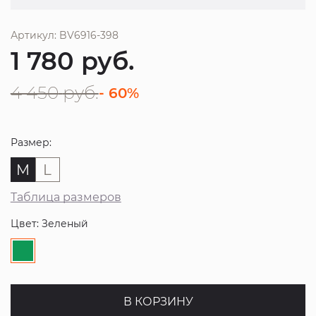
Артикул: BV6916-398
1 780
руб.
4 450
руб.
- 60%
Размер:
M
L
Таблица размеров
Цвет: Зеленый
В КОРЗИНУ