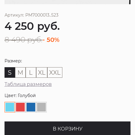
Артикул: PM7000013..523
4 250
руб.
8 490
руб.
- 50%
Размер:
S
M
L
XL
XXL
Таблица размеров
Цвет: Голубой
В КОРЗИНУ