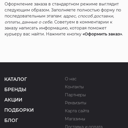
Оформление заказа в стандартном режиме выглядит
следующим образом. Заполняете полностью форму по
последовательным этапам:
адрес
,
способ доставки
,
оплаты
,
данные о себе
. Советуем в комментарии к
заказу написать информацию, которая поможет
курьеру вас найти. Нажмите кнопку
«Оформить заказ»
.
О нас
КАТАЛОГ
Контакты
БРЕНДЫ
Партнеры
АКЦИИ
Реквизиты
ПОДБОРКИ
Карта сайта
Магазины
БЛОГ
Доставка и оплата