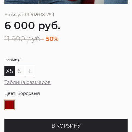
Артикул: PL702038..299
6 000
руб.
11 990
руб.
- 50%
Размер:
XS
S
L
Таблица размеров
Цвет: Бордовый
В КОРЗИНУ