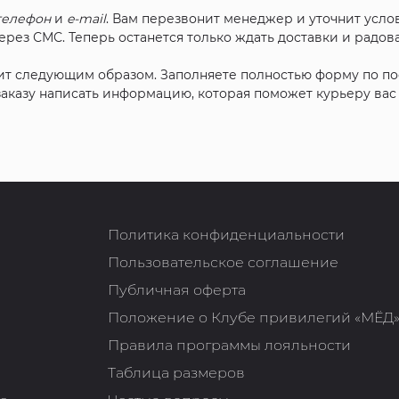
телефон
и
e-mail
. Вам перезвонит менеджер и уточнит услов
рез СМС. Теперь останется только ждать доставки и радова
ит следующим образом. Заполняете полностью форму по п
 заказу написать информацию, которая поможет курьеру ва
Политика конфиденциальности
Пользовательское соглашение
Публичная оферта
Положение о Клубе привилегий «МЁД
Правила программы лояльности
Таблица размеров