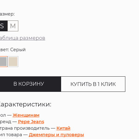
азмер:
S
M
аблица размеров
вет: Серый
В КОРЗИНУ
КУПИТЬ В 1 КЛИК
Характеристики:
ол —
Женщинам
ренд —
Pepe Jeans
трана производитель —
Китай
ип товара —
Джемперы и пуловеры