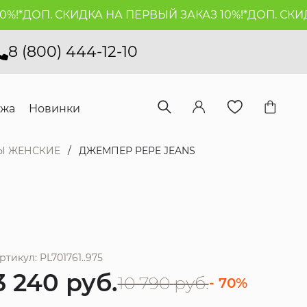
*
ДОП. СКИДКА НА ПЕРВЫЙ ЗАКАЗ 10%!*
ДОП. СКИДКА
8 (800) 444-12-10
ажа
Новинки
Ы ЖЕНСКИЕ
ДЖЕМПЕР PEPE JEANS
ртикул: PL701761..975
3 240
руб.
10 790
руб.
- 70%