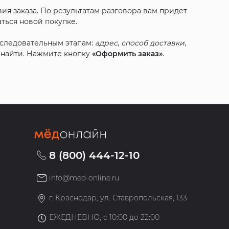
ия заказа. По результатам разговора вам придет
ться новой покупке.
оследовательным этапам:
адрес
,
способ доставки
,
с найти. Нажмите кнопку
«Оформить заказ»
.
8 (800) 444-12-10
info@med-online.ru
»
г. Краснодар, ул. Ставропольская, 133
ЕЖЕДНЕВНО, с 10:00 до 22:00