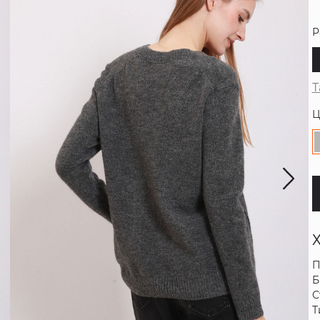
Р
Т
Ц
П
Б
С
Т