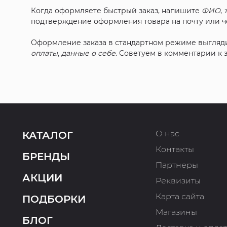
Когда оформляете быстрый заказ, напишите
ФИО
,
подтверждение оформления товара на почту или че
Оформление заказа в стандартном режиме выгляд
оплаты
,
данные о себе
. Советуем в комментарии к
О нас
КАТАЛОГ
Контакты
БРЕНДЫ
Партнеры
АКЦИИ
Реквизиты
Карта сайта
ПОДБОРКИ
Магазины
БЛОГ