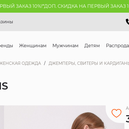
Й ЗАКАЗ 10%!*
ДОП. СКИДКА НА ПЕРВЫЙ ЗАКАЗ 10%!
азины
ренды
Женщинам
Мужчинам
Детям
Распрод
ЖЕНСКАЯ ОДЕЖДА
ДЖЕМПЕРЫ, СВИТЕРЫ И КАРДИГАН
NS
А