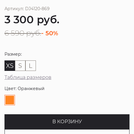
Артикул: DJ4120-869
3 300
руб.
6 590
руб.
- 50%
Размер:
XS
S
L
Таблица размеров
Цвет: Оранжевый
В КОРЗИНУ