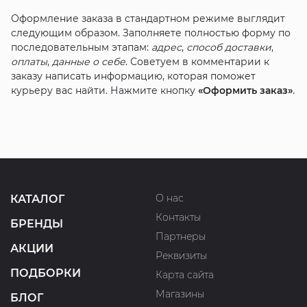
Оформление заказа в стандартном режиме выглядит
следующим образом. Заполняете полностью форму по
последовательным этапам:
адрес
,
способ доставки
,
оплаты
,
данные о себе
. Советуем в комментарии к
заказу написать информацию, которая поможет
курьеру вас найти. Нажмите кнопку
«Оформить заказ»
.
О нас
КАТАЛОГ
Контакты
БРЕНДЫ
Партнеры
АКЦИИ
Реквизиты
ПОДБОРКИ
Карта сайта
Магазины
БЛОГ