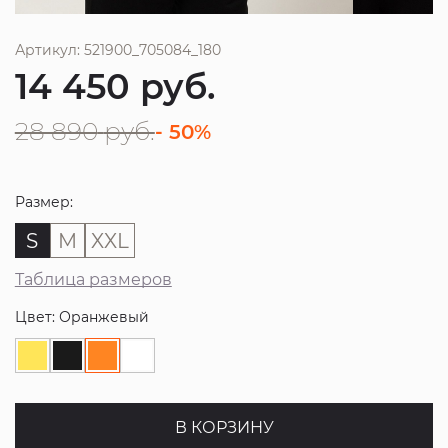
Артикул: 521900_705084_180
14 450
руб.
28 890
руб.
- 50%
Размер:
S
M
XXL
Таблица размеров
Цвет: Оранжевый
В КОРЗИНУ