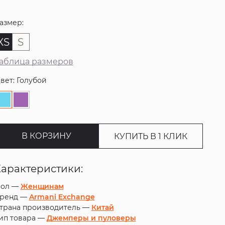
азмер:
XS
S
аблица размеров
вет: Голубой
В КОРЗИНУ
КУПИТЬ В 1 КЛИК
Характеристики:
ол —
Женщинам
ренд —
Armani Exchange
трана производитель —
Китай
ип товара —
Джемперы и пуловеры