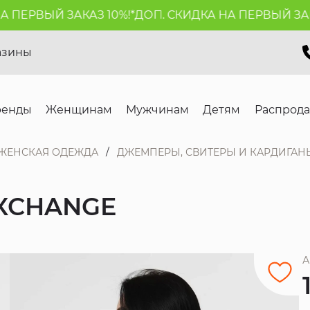
ПЕРВЫЙ ЗАКАЗ 10%!*
ДОП. СКИДКА НА ПЕРВЫЙ ЗАКАЗ
азины
ренды
Женщинам
Мужчинам
Детям
Распрод
ЖЕНСКАЯ ОДЕЖДА
ДЖЕМПЕРЫ, СВИТЕРЫ И КАРДИГАН
XCHANGE
А