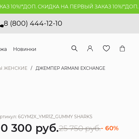
 10%!*
ДОП. СКИДКА НА ПЕРВЫЙ ЗАКАЗ 10%!*
ДОП. СК
8 (800) 444-12-10
ажа
Новинки
Ы ЖЕНСКИЕ
ДЖЕМПЕР ARMANI EXCHANGE
ртикул: 6GYM2X_YMR1Z_GUMMY SHARKS
10 300
руб.
25 750
руб.
- 60%