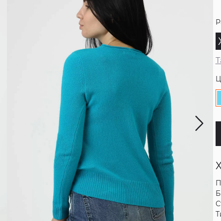
Р
Т
Ц
П
Б
С
Т