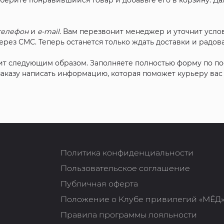
ыберите понравившийся товар и добавьте его в корзину. Д
телефон
и
e-mail
. Вам перезвонит менеджер и уточнит услов
рез СМС. Теперь останется только ждать доставки и радова
ит следующим образом. Заполняете полностью форму по п
 заказу написать информацию, которая поможет курьеру ва
Политика конфиденциальности
Пользовательское соглашение
Публичная оферта
Положение о Клубе привилегий «МЁД
Правила программы лояльности