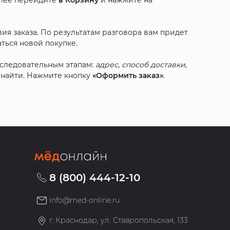
алее перейдите
в Корзину
и нажмите на
ия заказа. По результатам разговора вам придет
ться новой покупке.
оследовательным этапам:
адрес
,
способ доставки
,
с найти. Нажмите кнопку
«Оформить заказ»
.
8 (800) 444-12-10
info@med-online.ru
»
г. Краснодар, ул. Ставропольская, 133