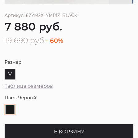
Артикул: 6ZYM2X_YMR1Z_BLACK
7 880
руб.
19 690
руб.
- 60%
Размер:
M
Таблица размеров
Цвет: Черный
В КОРЗИНУ