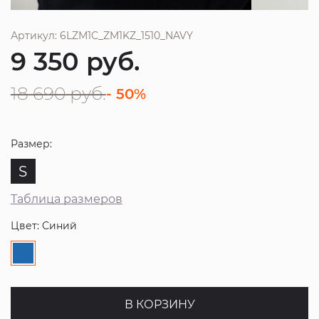
Артикул: 6LZM1C_ZM1KZ_1510_NAVY
9 350
руб.
18 690
руб.
- 50%
Размер:
S
Таблица размеров
Цвет: Синий
В КОРЗИНУ