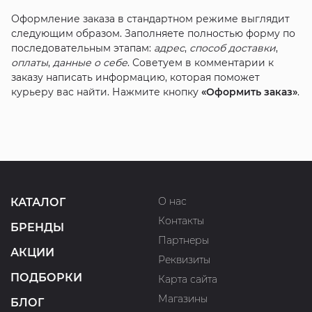
Оформление заказа в стандартном режиме выглядит
следующим образом. Заполняете полностью форму по
последовательным этапам:
адрес
,
способ доставки
,
оплаты
,
данные о себе
. Советуем в комментарии к
заказу написать информацию, которая поможет
курьеру вас найти. Нажмите кнопку
«Оформить заказ»
.
О нас
КАТАЛОГ
Контакты
БРЕНДЫ
Партнеры
АКЦИИ
Реквизиты
ПОДБОРКИ
Карта сайта
Магазины
БЛОГ