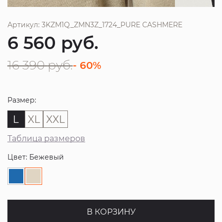
Артикул: 3KZM1Q_ZMN3Z_1724_PURE CASHMERE
6 560
руб.
16 390
руб.
- 60%
Размер:
L
XL
XXL
Таблица размеров
Цвет: Бежевый
В КОРЗИНУ