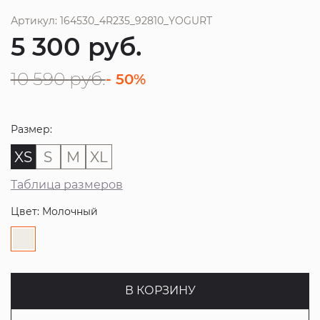
Артикул: 164530_4R235_92810_YOGURT
5 300
руб.
10 590
руб.
- 50%
Размер:
XS
S
M
XL
Таблица размеров
Цвет: Молочный
В КОРЗИНУ