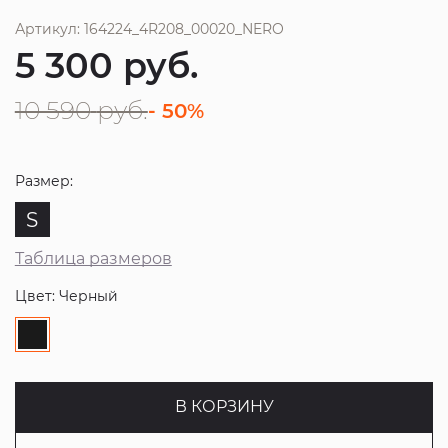
Артикул: 164224_4R208_00020_NERO
5 300
руб.
10 590
руб.
- 50%
Размер:
S
Таблица размеров
Цвет: Черный
В КОРЗИНУ