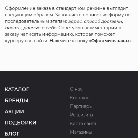
Оформление заказа в стандартном режиме выглядит
следующим образом. Заполняете полностью форму по
последовательным этапам:
адрес
,
способ доставки
,
оплаты
,
данные о себе
. Советуем в комментарии к
заказу написать информацию, которая поможет
курьеру вас найти. Нажмите кнопку
«Оформить заказ»
.
О нас
КАТАЛОГ
Контакты
БРЕНДЫ
Партнеры
АКЦИИ
Реквизиты
ПОДБОРКИ
Карта сайта
Магазины
БЛОГ