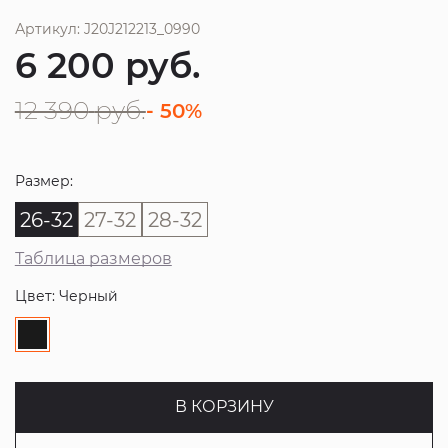
Артикул: J20J212213_0990
6 200
руб.
12 390
руб.
- 50%
Размер:
26-32
27-32
28-32
Таблица размеров
Цвет: Черный
В КОРЗИНУ