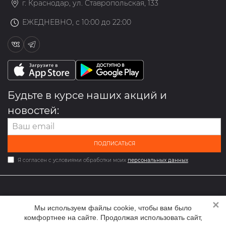
г. Краснодар, ул. Ставропольская, 133
ЕЖЕДНЕВНО, с 10:00 до 22:00
Будьте в курсе наших акций и
новостей:
ПОДПИСАТЬСЯ
Я согласен с условиями обработки моих
персональных данных
✕
2026 © Мультибрендовый магазин одежды и обуви med-
Мы используем файлы cookie, чтобы вам было
online.ru
комфортнее на сайте. Продолжая использовать сайт,