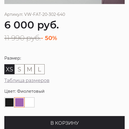
Артикул: VW-FAT-20-302-640
6 000
руб.
11 990
руб.
- 50%
Размер:
XS
S
M
L
Таблица размеров
Цвет: Фиолетовый
В КОРЗИНУ