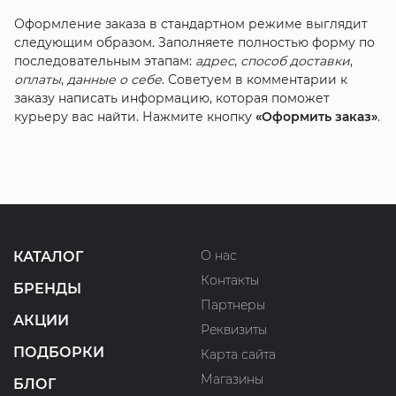
Оформление заказа в стандартном режиме выглядит
следующим образом. Заполняете полностью форму по
последовательным этапам:
адрес
,
способ доставки
,
оплаты
,
данные о себе
. Советуем в комментарии к
заказу написать информацию, которая поможет
курьеру вас найти. Нажмите кнопку
«Оформить заказ»
.
О нас
КАТАЛОГ
Контакты
БРЕНДЫ
Партнеры
АКЦИИ
Реквизиты
ПОДБОРКИ
Карта сайта
Магазины
БЛОГ