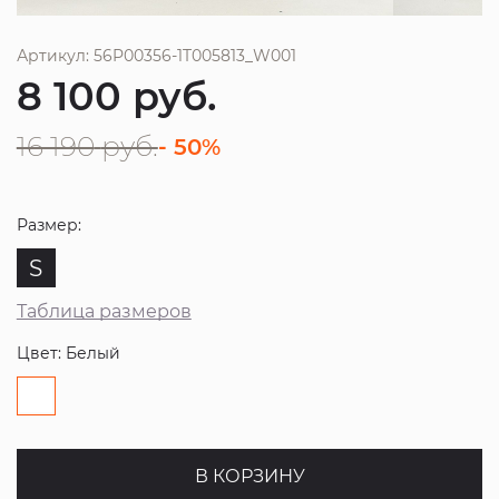
Артикул: 56P00356-1T005813_W001
8 100
руб.
16 190
руб.
- 50%
Размер:
S
Таблица размеров
Цвет: Белый
В КОРЗИНУ