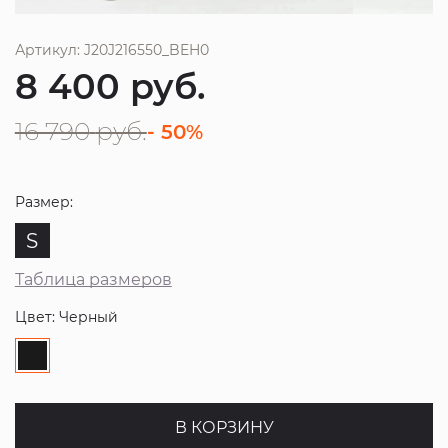
Артикул: J20J216550_BEH0
8 400
руб.
16 790
руб.
- 50%
Размер:
S
Таблица размеров
Цвет: Черный
В КОРЗИНУ