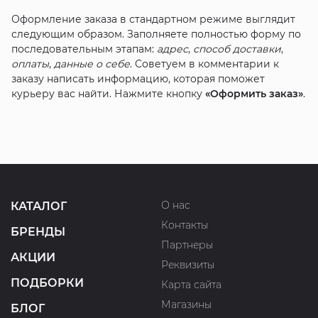
Оформление заказа в стандартном режиме выглядит
следующим образом. Заполняете полностью форму по
последовательным этапам:
адрес
,
способ доставки
,
оплаты
,
данные о себе
. Советуем в комментарии к
заказу написать информацию, которая поможет
курьеру вас найти. Нажмите кнопку
«Оформить заказ»
.
О нас
КАТАЛОГ
Контакты
БРЕНДЫ
Партнеры
АКЦИИ
Реквизиты
ПОДБОРКИ
Карта сайта
Магазины
БЛОГ