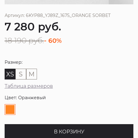
Артикул: 6KYP88_YJ89Z_1675_ORANGE SORBET
7 280
руб.
18 190
руб.
- 60%
Размер:
XS
S
M
Таблица размеров
Цвет: Оранжевый
В КОРЗИНУ