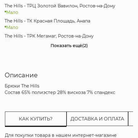
The Hills - ТРЦ Золотой Вавилон, Ростов-на-Дону
Мало
The Hills - ТК Красная Площадь, Анапа
Мало
The Hills - ТРК Мегамаг, Ростов-на-Дону
Мало
Показать ещё
(2)
The Hills - МЦ Красная Площадь, Краснодар
Мало
The Hills - ТРЦ City Plaza, Адлер, Сочи
Мало
Описание
Брюки The Hills
Состав 65% полиэстер 28% вискоза 7% спандекс
КАК КУПИТЬ?
ДОСТАВКА И ОПЛАТА
Для покупки товара в нашем интернет-магазине