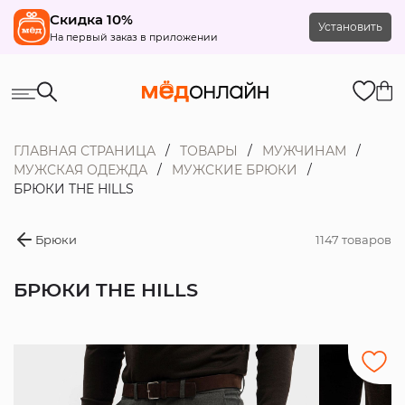
Скидка 10%
Установить
На первый заказ в приложении
ГЛАВНАЯ СТРАНИЦА
ТОВАРЫ
МУЖЧИНАМ
МУЖСКАЯ ОДЕЖДА
МУЖСКИЕ БРЮКИ
БРЮКИ THE HILLS
Брюки
1147 товаров
БРЮКИ THE HILLS