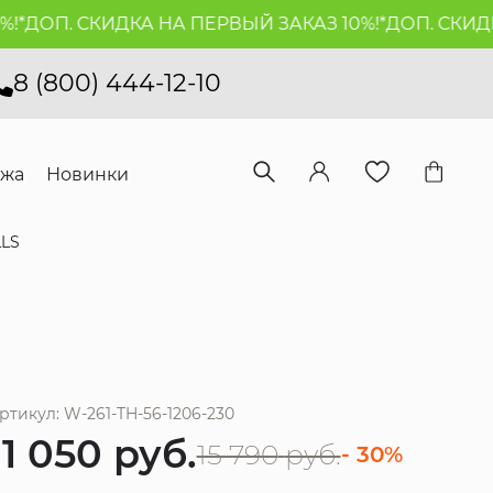
ДОП. СКИДКА НА ПЕРВЫЙ ЗАКАЗ 10%!*
ДОП. СКИДКА 
8 (800) 444-12-10
ажа
Новинки
LLS
ртикул: W-261-TH-56-1206-230
11 050
руб.
15 790
руб.
- 30%