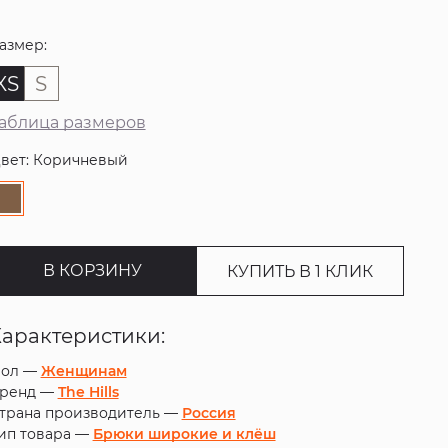
азмер:
XS
S
аблица размеров
вет: Коричневый
В КОРЗИНУ
КУПИТЬ В 1 КЛИК
Характеристики:
ол —
Женщинам
ренд —
The Hills
трана производитель —
Россия
ип товара —
Брюки широкие и клёш