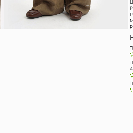
Ц
Р
Р
М
Р
T
T
А
T