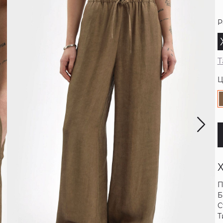
Р
Т
Ц
П
Б
С
Т