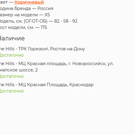
вет —
Коричневый
одина бренда —
Россия
азмер на модели —
XS
одель, см. (ОГ-ОТ-ОБ) —
82 - 58 - 92
ост модели, см. —
175
Наличие
he Hills - ТРК Горизонт, Ростов-на-Дону
Достаточно
he Hills - МЦ Красная площадь, г. Новороссийск, ул.
напское шоссе, 2
Достаточно
he Hills - МЦ Красная Площадь, Краснодар
Достаточно