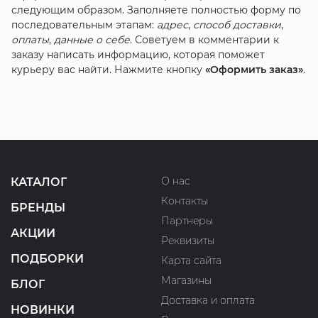
следующим образом. Заполняете полностью форму по
последовательным этапам:
адрес
,
способ доставки
,
оплаты
,
данные о себе
. Советуем в комментарии к
заказу написать информацию, которая поможет
курьеру вас найти. Нажмите кнопку
«Оформить заказ»
.
О нас
КАТАЛОГ
Контакты
БРЕНДЫ
Партнеры
АКЦИИ
Реквизиты
ПОДБОРКИ
Карта сайта
Магазины
БЛОГ
Доставка и оплата
НОВИНКИ