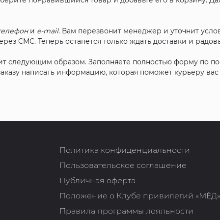
ыберите понравившийся товар и добавьте его в корзину. Д
телефон
и
e-mail
. Вам перезвонит менеджер и уточнит услов
рез СМС. Теперь останется только ждать доставки и радова
ит следующим образом. Заполняете полностью форму по п
 заказу написать информацию, которая поможет курьеру ва
Политика конфиденциальности
Пользовательское соглашение
Публичная оферта
Положение о Клубе привилегий «МЁД
Правила программы лояльности