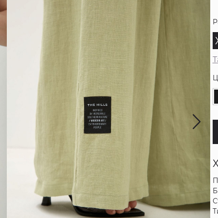
Р
Т
Ц
П
Б
С
Т