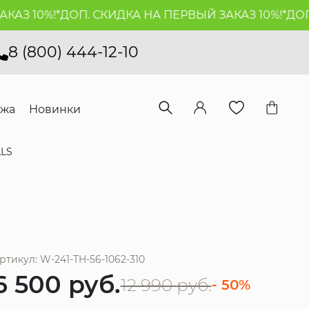
 10%!*
ДОП. СКИДКА НА ПЕРВЫЙ ЗАКАЗ 10%!*
ДОП. С
8 (800) 444-12-10
ажа
Новинки
LLS
ртикул: W-241-TH-56-1062-310
6 500
руб.
12 990
руб.
- 50%