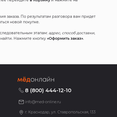
алее перейдите
в Корзину
и нажмите на
ия заказа. По результатам разговора вам придет
ться новой покупке.
оследовательным этапам:
адрес
,
способ доставки
,
с найти. Нажмите кнопку
«Оформить заказ»
.
8 (800) 444-12-10
info@med-online.ru
»
г. Краснодар, ул. Ставропольская, 133