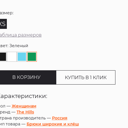
азмер:
XS
аблица размеров
вет: Зеленый
В КОРЗИНУ
КУПИТЬ В 1 КЛИК
Характеристики:
ол —
Женщинам
ренд —
The Hills
трана производитель —
Россия
ип товара —
Брюки широкие и клёш