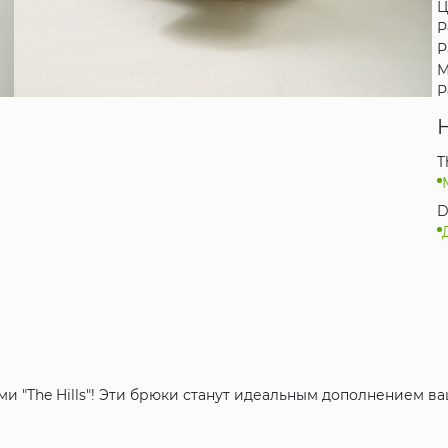
Ц
Р
Р
М
Р
T
D
и "The Hills"! Эти брюки станут идеальным дополнением в