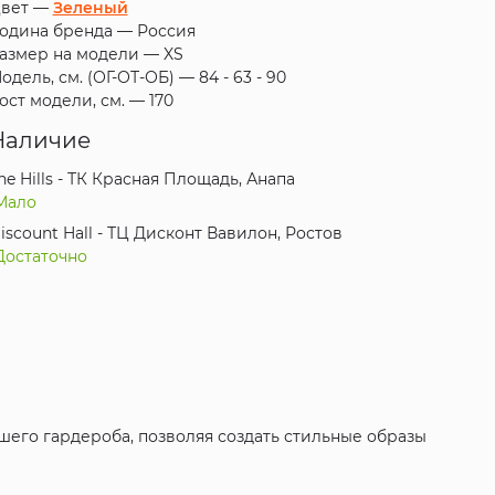
вет —
Зеленый
одина бренда —
Россия
азмер на модели —
XS
одель, см. (ОГ-ОТ-ОБ) —
84 - 63 - 90
ост модели, см. —
170
Наличие
he Hills - ТК Красная Площадь, Анапа
Мало
iscount Hall - ТЦ Дисконт Вавилон, Ростов
Достаточно
ашего гардероба, позволяя создать стильные образы